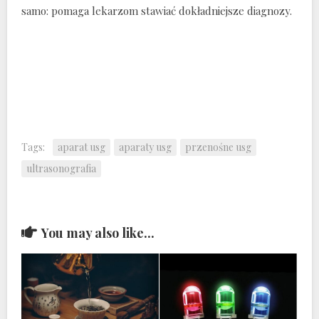
samo: pomaga lekarzom stawiać dokładniejsze diagnozy.
Tags:
aparat usg
aparaty usg
przenośne usg
ultrasonografia
You may also like...