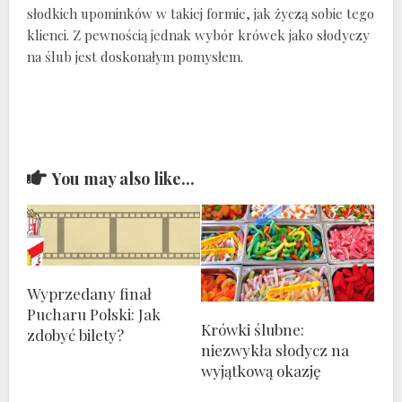
słodkich upominków w takiej formie, jak życzą sobie tego
klienci. Z pewnością jednak wybór krówek jako słodyczy
na ślub jest doskonałym pomysłem.
You may also like...
Wyprzedany finał
Pucharu Polski: Jak
Krówki ślubne:
zdobyć bilety?
niezwykła słodycz na
wyjątkową okazję