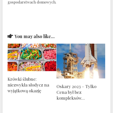
gospodarstwach domowych.
You may also like...
Krówki ślubne:
niezwykła słodycz na
Oskary 2023 – Tylko
wyjątkową okazję
Cena był bez
kompleksów…