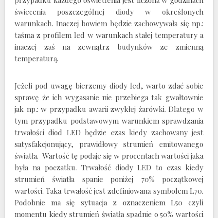
przypadku każdego oświetlenia jest liczona w godzinach
świecenia poszczególnej diody w określonych
warunkach. Inaczej bowiem będzie zachowywała się np.:
taśma z profilem led w warunkach stałej temperatury a
inaczej zaś na zewnątrz budynków ze zmienną
temperaturą.
Jeżeli pod uwagę bierzemy diody led, warto zdać sobie
sprawę że ich wygasanie nie przebiega tak gwałtownie
jak np.: w przypadku awarii zwykłej żarówki. Dlatego w
tym przypadku podstawowym warunkiem sprawdzania
trwałości diod LED będzie czas kiedy zachowany jest
satysfakcjonujący, prawidłowy strumień emitowanego
światła. Wartość tę podaje się w procentach wartości jaka
była na poczatku. Trwałość diody LED to czas kiedy
strumień światła spanie poniżej 70% początkowej
wartości. Taka trwałość jest zdefiniowana symbolem L70.
Podobnie ma się sytuacja z oznaczeniem L50 czyli
momentu kiedy strumień światła spadnie o 50% wartości