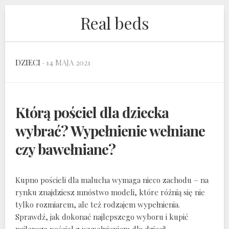
Skip
Real beds
to
content
DZIECI
· 14 MAJA 2021
Którą pościel dla dziecka
wybrać? Wypełnienie wełniane
czy bawełniane?
Kupno pościeli dla malucha wymaga nieco zachodu – na
rynku znajdziesz mnóstwo modeli, które różnią się nie
tylko rozmiarem, ale też rodzajem wypełnienia.
Sprawdź, jak dokonać najlepszego wyboru i kupić