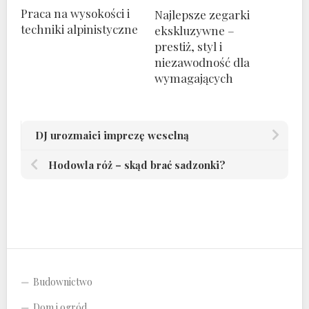
Praca na wysokości i
Najlepsze zegarki
techniki alpinistyczne
ekskluzywne –
prestiż, styl i
niezawodność dla
wymagających
DJ urozmaici imprezę weselną
Hodowla róż – skąd brać sadzonki?
Budownictwo
Dom i ogród